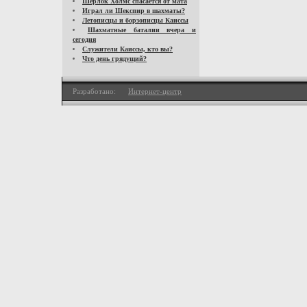
Шерлок Холмс спасается от мата
Играл ли Шекспир в шахматы?
Летописцы и борзописцы Каиссы
Шахматные баталии вчера и
сегодня
Служители Каиссы, кто вы?
Что день грядущий?
Разработано:
Интернет-центр