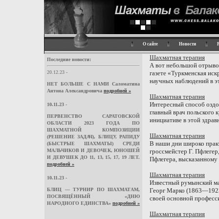
О сайте
Новости
Шахматная терапия
Последние новости:
А вот небольшой отрыво
20.12.23 -
газете «Туркменская искр
научных наблюдений в это
НЕТ БОЛЬШЕ С НАМИ Саломатина
Антона Александровича
подробней »
Шахматная терапия
Интересный способ оздо
10.11.23 -
главный врач польского 
ПЕРВЕНСТВО САРАТОВСКОЙ
инициативе в этой здрав
ОБЛАСТИ 2023 ГОДА ПО
ШАХМАТНОЙ КОМПОЗИЦИИ
Шахматная терапия
(РЕШЕНИЕ ЗАДАЧ), БЛИЦУ, РАПИДУ
В наши дни широко пра
(БЫСТРЫЕ ШАХМАТЫ) СРЕДИ
МАЛЬЧИКОВ И ДЕВОЧЕК, ЮНОШЕЙ
гроссмейстер Г. Пфлеге
И ДЕВУШЕК ДО 11, 13, 15, 17, 19 ЛЕТ.
Пфлегера, высказанному 
подробней »
Шахматная терапия
10.11.23 -
Известный румынский ма
БЛИЦ — ТУРНИР ПО ШАХМАТАМ,
Георг Марко (1863—1923
ПОСВЯЩЁННЫЙ «ДНЮ
своей основной професси
НАРОДНОГО ЕДИНСТВА»
подробней »
Шахматная терапия