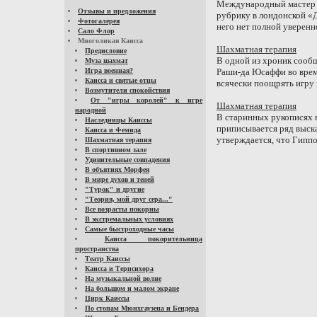
Международный мастер 
Отзывы и предложения
рубрику в лондонской «Д
Фотогалерея
него нет полной уверенно
Сало Флор
Многоликая Каисса
Шахматная терапия
Предисловие
В одной из хроник сообщ
Муза шахмат
Игра военная?
Раши-да Юсаффи во врем
Каисса и святые отцы
всячески поощрять игру 
Возмутители спокойствия
От "игры королей" к игре
Шахматная терапия
народной
В старинных рукописях 
Наследницы Каиссы
приписывается ряд выск
Каисса и Фемида
утверждается, что Гиппо
Шахматная терапия
В спортивном зале
Удивительные совпадения
В объятиях Морфея
В мире духов и теней
"Турок" и другие
"Теория, мой друг сера..."
Все возрасты покорны
В экстремальных условиях
Самые быстроходные часы
Каисса покорительница
пространства
Театр Каиссы
Каисса и Терпсихора
На музыкальной волне
На большом и малом экране
Цирк Каиссы
По стопам Мюнхгаузена и Бендера