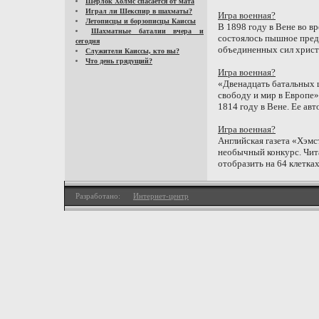
Шерлок Холмс спасается от мата
Играл ли Шекспир в шахматы?
Игра военная?
Летописцы и борзописцы Каиссы
В 1898 году в Вене во 
Шахматные баталии вчера и
состоялось пышное пред
сегодня
объединенных сил христи
Служители Каиссы, кто вы?
Что день грядущий?
Игра военная?
«Двенадцать батальных 
свободу и мир в Европе
1814 году в Вене. Ее авт
Игра военная?
Английская газета «Хэмс
необычный конкурс. Чита
отобразить на 64 клетка
Разработано:
Интернет-центр