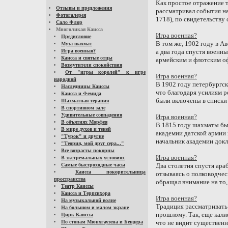
Как простое отражение т
Отзывы и предложения
рассматривал события н
Фотогалерея
1718), по свидетельству 
Сало Флор
Многоликая Каисса
Игра военная?
Предисловие
В том же, 1902 году в А
Муза шахмат
Игра военная?
а два года спустя военн
Каисса и святые отцы
армейским и флотским оф
Возмутители спокойствия
От "игры королей" к игре
Игра военная?
народной
В 1902 году петербургс
Наследницы Каиссы
что благодаря усилиям р
Каисса и Фемида
были включены в списки 
Шахматная терапия
В спортивном зале
Удивительные совпадения
Игра военная?
В объятиях Морфея
В 1815 году шахматы бы
В мире духов и теней
академии датской армии 
"Турок" и другие
начальник академии докл
"Теория, мой друг сера..."
Все возрасты покорны
Игра военная?
В экстремальных условиях
Самые быстроходные часы
Два столетия спустя ара
Каисса покорительница
отзываясь о полководчес
пространства
обращал внимание на то, 
Театр Каиссы
Каисса и Терпсихора
Игра военная?
На музыкальной волне
Традиция рассматривать
На большом и малом экране
прошлому. Так, еще кали
Цирк Каиссы
По стопам Мюнхгаузена и Бендера
что не видит существенн