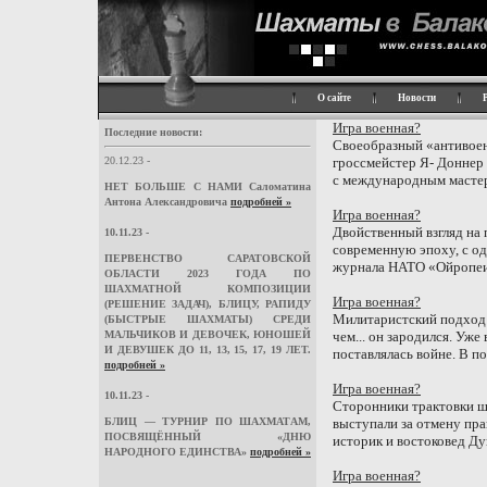
О сайте
Новости
Игра военная?
Последние новости:
Своеобразный «антивое
20.12.23 -
гроссмейстер Я- Доннер
с международным мастеро
НЕТ БОЛЬШЕ С НАМИ Саломатина
Антона Александровича
подробней »
Игра военная?
Двойственный взгляд на 
10.11.23 -
современную эпоху, с од
ПЕРВЕНСТВО САРАТОВСКОЙ
журнала НАТО «Ойропеиш
ОБЛАСТИ 2023 ГОДА ПО
ШАХМАТНОЙ КОМПОЗИЦИИ
Игра военная?
(РЕШЕНИЕ ЗАДАЧ), БЛИЦУ, РАПИДУ
Милитаристский подход 
(БЫСТРЫЕ ШАХМАТЫ) СРЕДИ
МАЛЬЧИКОВ И ДЕВОЧЕК, ЮНОШЕЙ
чем... он зародился. Уже
И ДЕВУШЕК ДО 11, 13, 15, 17, 19 ЛЕТ.
поставлялась войне. В п
подробней »
Игра военная?
10.11.23 -
Сторонники трактовки ш
БЛИЦ — ТУРНИР ПО ШАХМАТАМ,
выступали за отмену пра
ПОСВЯЩЁННЫЙ «ДНЮ
историк и востоковед Ду
НАРОДНОГО ЕДИНСТВА»
подробней »
Игра военная?