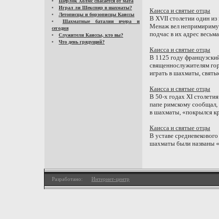
Шерлок Холмс спасается от мата
Играл ли Шекспир в шахматы?
Каисса и святые отцы
Летописцы и борзописцы Каиссы
В XVII столетии один и
Шахматные баталии вчера и
Менаж вел непримиримую
сегодня
подчас в их адрес весьма
Служители Каиссы, кто вы?
Что день грядущий?
Каисса и святые отцы
В 1125 году французски
священнослужителям горо
играть в шахматы, святы
Каисса и святые отцы
В 50-х годах XI столети
папе римскому сообщал, 
в шахматы, «покрылся кр
Каисса и святые отцы
В уставе средневекового
шахматы были названы 
Разработано:
Интернет-центр