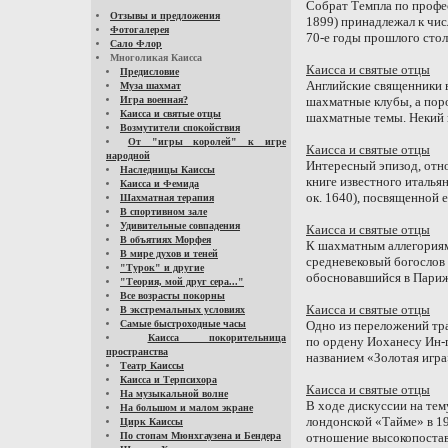
Собрат Темпла по проф
Отзывы и предложения
1899) принадлежал к чи
Фотогалерея
70-е годы прошлого стол
Сало Флор
Многоликая Каисса
Каисса и святые отцы
Предисловие
Английские священники в
Муза шахмат
Игра военная?
шахматные клубы, а поро
Каисса и святые отцы
шахматные темы. Некий п
Возмутители спокойствия
От "игры королей" к игре
Каисса и святые отцы
народной
Интересный эпизод, отн
Наследницы Каиссы
книге известного италья
Каисса и Фемида
ок. 1640), посвященной е
Шахматная терапия
В спортивном зале
Удивительные совпадения
Каисса и святые отцы
В объятиях Морфея
К шахматным аллегориям
В мире духов и теней
средневековый богослов
"Турок" и другие
обосновавшийся в Париже 
"Теория, мой друг сера..."
Все возрасты покорны
Каисса и святые отцы
В экстремальных условиях
Самые быстроходные часы
Одно из переложений тр
Каисса покорительница
по ордену Иоханесу Ин-г
пространства
названием «Золотая игра»
Театр Каиссы
Каисса и Терпсихора
Каисса и святые отцы
На музыкальной волне
В ходе дискуссии на тем
На большом и малом экране
лондонской «Тайме» в 19
Цирк Каиссы
По стопам Мюнхгаузена и Бендера
отношение высокопоставл