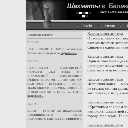
О сайте
Новости
Каисса и святые отцы
Последние новости:
О своих конфликтах с це
20.12.23 -
рассказывают некоторые
Спилмэн в одном из интер
НЕТ БОЛЬШЕ С НАМИ Саломатина
Антона Александровича
подробней »
Каисса и святые отцы
Один из участников диск
10.11.23 -
президент шахматного к
ПЕРВЕНСТВО САРАТОВСКОЙ
отметил, что некоторые 
ОБЛАСТИ 2023 ГОДА ПО
ШАХМАТНОЙ КОМПОЗИЦИИ
Каисса и святые отцы
(РЕШЕНИЕ ЗАДАЧ), БЛИЦУ, РАПИДУ
Испанский монах — мис
(БЫСТРЫЕ ШАХМАТЫ) СРЕДИ
МАЛЬЧИКОВ И ДЕВОЧЕК, ЮНОШЕЙ
не столько своими дост
И ДЕВУШЕК ДО 11, 13, 15, 17, 19 ЛЕТ.
католическую веру, сколь
подробней »
Каисса и святые отцы
10.11.23 -
«Крестовым походом пр
БЛИЦ — ТУРНИР ПО ШАХМАТАМ,
чемпионат шахматной ас
ПОСВЯЩЁННЫЙ «ДНЮ
городе Мал-верне. Три пе
НАРОДНОГО ЕДИНСТВА»
подробней »
Каисса и святые отцы