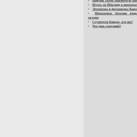
Шерлок Холмс спасается от ма
Играл ли Шекспир в шахматы
Летописцы и борзописцы Каис
Шахматные баталии вче
сегодня
Служители Каиссы, кто вы?
Что день грядущий?