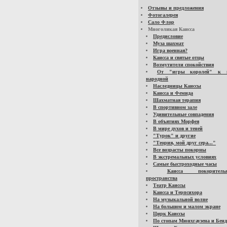
Отзывы и предложения
Фотогалерея
Сало Флор
Многоликая Каисса
Предисловие
Муза шахмат
Игра военная?
Каисса и святые отцы
Возмутители спокойствия
От "игры королей" к 
народной
Наследницы Каиссы
Каисса и Фемида
Шахматная терапия
В спортивном зале
Удивительные совпадения
В объятиях Морфея
В мире духов и теней
"Турок" и другие
"Теория, мой друг сера..."
Все возрасты покорны
В экстремальных условиях
Самые быстроходные часы
Каисса покоритель
пространства
Театр Каиссы
Каисса и Терпсихора
На музыкальной волне
На большом и малом экране
Цирк Каиссы
По стопам Мюнхгаузена и Бенд