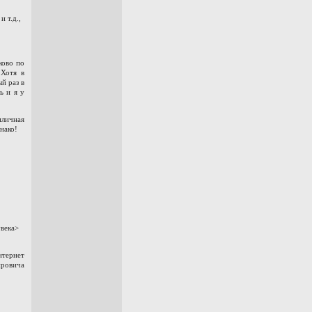
 т.д.,
ково по
 Хотя в
й раз в
ь и я у
иличная
нако!
увека>
нтернет
ровича