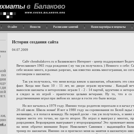
О сайте
Новости
Расписание занятий
Наши партнёры и меценаты
История создания сайта
04.07.2009
ина
»
Сайт chessbalakovo.ru и Балаковского Интернет - центр поддерживает Бодич
Вячеславович 1965 года рождения ( ну так уж получилось ) Немного о себе: Ск
себе можно много, в разных разрезах, как известно жизнь многогранная, но сег
КОЙ
поговорим о шахматах.
 ПО
ЦИИ
Так уж получилось, что меня всегда влекло к шахматам, объяснить это сло
ПИДУ
факт. Когда мне было 10 - 11 лет, во дворе играли мужчины . Каждый ве
ЕДИ
выносили шахматы и неторопливо играли 1 - 2 - 14 партий, вдумчиво и неторо
ШЕЙ
я следил за их игрой - практически целыми вечерами. Ну то, что я со
ЛЕТ.
родственниками играл при любом их заходе в гости это было всегда.
Но все началось в 1979 году. Именно тогда родители переехали и я начал уч
20-ой школе. Школа новая! И вот в 1980 году на соревнования по Белой ладье 
желающих, и я попал в команду. На первой доске - так уж получилось, и занял я
АМ,
первое место это точно, но где-то второе. Но играл и выиграл у многих, п
НЮ
разрzдников. Безразрядник выигрывает у второразрядника! Это привлекает вним
ей »
на меня обратил внимание Борис Николаевич Савинков - выдающийся Бала
тренер по шахматам. Именно он и пригласил меня на занятия в шахматную школ