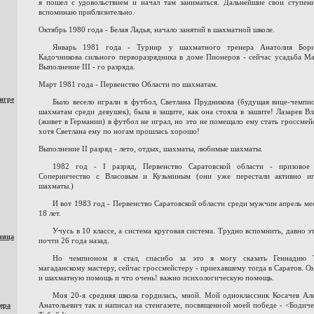
я пошел с удовольствием и начал там заниматься. Дальнейшие свои ступен
вспоминаю приблизительно.
Октябрь 1980 года - Белая Ладья, начало занятий в шахматной школе.
Январь 1981 года - Турнир у шахматного тренера Анатолия Бори
Кадочникова сильного перворазрядника в доме Пионеров - сейчас усадьба Ма
Выполнение III - го разряда.
Март 1981 года - Первенство Области по шахматам.
игре
Было весело играли в футбол, Светлана Прудникова (будущая вице-чемпи
шахматам среди девушек), была в защите, как она стояла в зашите! Лазарев В
(живет в Германии) в футбол не играл, но это не помещало ему стать гроссмей
хотя Светлана ему по ногам прошлась хорошо!
Выполнение II разряд - лето, отдых, шахматы, любимые шахматы.
1982 год - I разряд, Первенство Саратовской области - призовое 
Соперничество с Власовым и Кузьминым (они уже перестали активно иг
шахматы.)
И вот 1983 год - Первенство Саратовской области среди мужчин апрель ме
18 лет.
Учусь в 10 классе, а система круговая система. Трудно вспомнить, давно э
ница
почти 26 года назад.
Но чемпионом я стал, спасибо за это я могу сказать Геннадию Т
магаданскому мастеру, сейчас гроссмейстеру - приехавшему тогда в Саратов. Он
и шахматную помощь и что очень! важно психологическую помощь.
Моя 20-я средняя школа гордилась, мной. Мой одноклассник Косачев Ал
Анатольевич так и написал на стенгазете, посвященной моей победе - <Бодич
ера