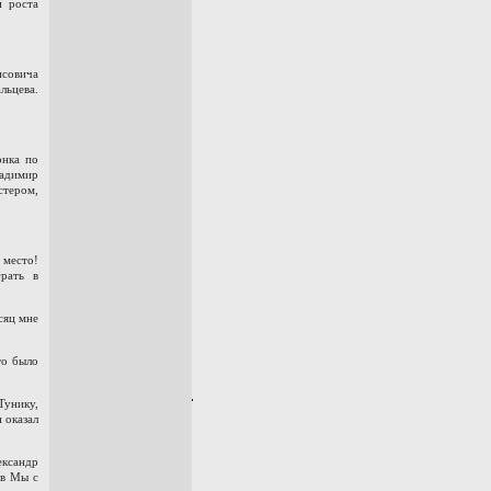
и роста
совича
льцева.
онка по
ладимир
стером,
место!
рать в
сяц мне
то было
унику,
 оказал
ександр
ев Мы с