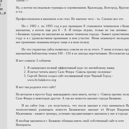
Тобой !>
та
?
Ну, а потом последовали турниры и соревнования: Краснодар, Белгород, Курган и
сы
и т.п.
ра и
Профессионалом в шахматах я не стал. Не хватило чего - то. Сложно все это.
Но с 1982 г. по 1993 год я раз примерно 8 становился чемпионом г.Бала
шахматам, а потом еще раз 6 - 8. И теперь играю, только не так активно.
г.Балаково турнир по шахматам на звание чемпиона города - бывает единственны
году и я с удовольствием принимаю в нем участие. Меня экзаменует молодеж
нее принимаю экзамены второе чаще и в мою пользу.
Но эта страничка сайта появилась совсем не из-за этого. У меня осталась пр
шахматная библиотека томов 100 - 150 я их иногда перечитываю. Ностальгия од
И вот совпало 3 события:
Я сканировал полный эффективный курс по английскому языку.
Я начал читать книгу Сало Флора <Сквозь призму полувека>
Сергей Лютов создал сайт посвященный игре Черный Город -
www.bt.balakovo.org
И вот так родился этот сайт!
На котором я просто буду выкладывать свои книги, начну с <Сквозь призму пол
Сало Флора и некоторые другие. А так же новости шахмат города Балаково.
И на сайте (так - уж получилось, что после шахмат я стал заниматься И
технологиями) размещать новости Балаковских шахмат от Игоря Владими
Мальчикова - нашего тренера, успешно продвигающего шахматы у нас в городе.
И вообще шахматы в г. Балаково обязаны иметь свой собственный сайт в сети
Интернета.