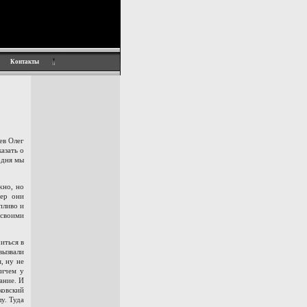
Контакты
ев Олег
азать о
одня мы
жно, но
чер они
пливо и
 своими
иться в
вызвали
, ну не
ричем у
ание. И
ковский
у. Туда