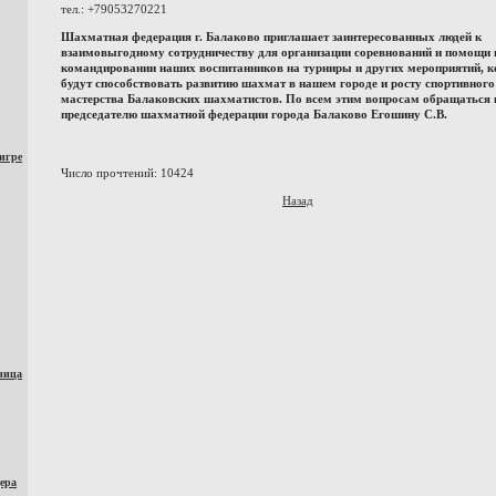
тел.: +79053270221
Шахматная федерация г. Балаково приглашает заинтересованных людей к
взаимовыгодному сотрудничеству для организации соревнований и помощи 
командировании наших воспитанников на турниры и других мероприятий, 
будут способствовать развитию шахмат в нашем городе и росту спортивного
мастерства Балаковских шахматистов. По всем этим вопросам обращаться 
председателю шахматной федерации города Балаково Егошину С.В.
игре
Число прочтений: 10424
Назад
ница
ера