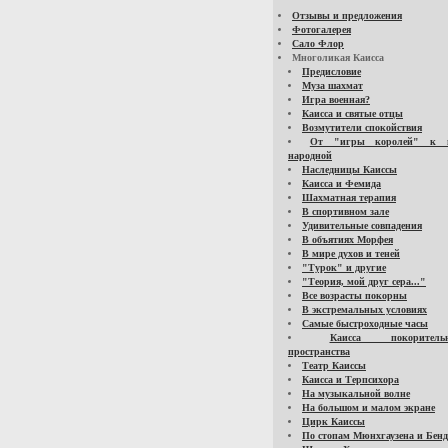
Отзывы и предложения
Фотогалерея
Сало Флор
Многоликая Каисса
Предисловие
Муза шахмат
Игра военная?
Каисса и святые отцы
Возмутители спокойствия
От "игры королей" к 
народной
Наследницы Каиссы
Каисса и Фемида
Шахматная терапия
В спортивном зале
Удивительные совпадения
В объятиях Морфея
В мире духов и теней
"Турок" и другие
"Теория, мой друг сера..."
Все возрасты покорны
В экстремальных условиях
Самые быстроходные часы
Каисса покоритель
пространства
Театр Каиссы
Каисса и Терпсихора
На музыкальной волне
На большом и малом экране
Цирк Каиссы
По стопам Мюнхгаузена и Бенд