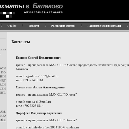
О сайте
Новости
Расписание занятий
Наши партнёры и меценаты
Контакты
ина
»
Егошин Сергей Владимирович
тренер - преподаватель МАУ СШ "Юность", председатель шахматной федерации 
КОЙ
Балаково.
 ПО
e-mail: egoshinsv1982@mail.ru
ЦИИ
тел.: +79371485161
ПИДУ
ЕДИ
Саломатин Антон Александрович
ШЕЙ
ЛЕТ.
тренер - преподаватель МАУ СШ "Юность"
e-mail: antoxa-dj@mail.ru
тел.: +79272251514
АМ,
Дорофеев Владимир Сергеевич
НЮ
ей »
тренер - преподаватель МАУ СШ "Юность"
e-mail: vladimir-dorofeev2804196@yandex.ru