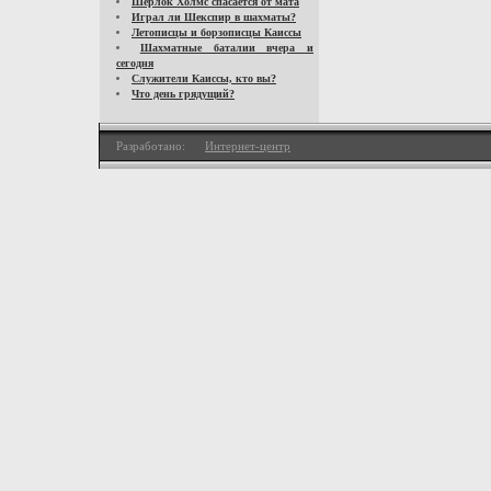
Шерлок Холмс спасается от мата
Играл ли Шекспир в шахматы?
Летописцы и борзописцы Каиссы
Шахматные баталии вчера и
сегодня
Служители Каиссы, кто вы?
Что день грядущий?
Разработано:
Интернет-центр