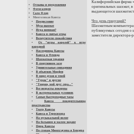
Калифорнийская фирма 
Отзывы и предложения
оригинальных шахмат, в 
Фотогалерея
выдающегося шахматиста
Сало Флор
Многоликая Каисса
Что день грядущий?
Предисловие
Шахматным компьютерам 
Муза шахмат
Игра военная?
публикуемых сегодня о 
Каисса и святые отцы
заместителя директора-
Возмутители спокойствия
От "игры королей" к игре
народной
Наследницы Каиссы
Каисса и Фемида
Шахматная терапия
В спортивном зале
Удивительные совпадения
В объятиях Морфея
В мире духов и теней
"Турок" и другие
"Теория, мой друг сера..."
Все возрасты покорны
В экстремальных условиях
Самые быстроходные часы
Каисса покорительница
пространства
Театр Каиссы
Каисса и Терпсихора
На музыкальной волне
На большом и малом экране
Цирк Каиссы
По стопам Мюнхгаузена и Бендера