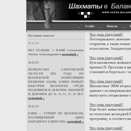
О сайте
Новости
Что день грядущий?
Последние новости:
Потенциальное значение 
20.12.23 -
открытия, а также новые
психологии. Западногерм
НЕТ БОЛЬШЕ С НАМИ Саломатина
Антона Александровича
подробней »
Что день грядущий?
Бум шахматных компьюте
10.11.23 -
признал П. Прохазка в ц
ПЕРВЕНСТВО САРАТОВСКОЙ
становится бороться с т
ОБЛАСТИ 2023 ГОДА ПО
ШАХМАТНОЙ КОМПОЗИЦИИ
Что день грядущий?
(РЕШЕНИЕ ЗАДАЧ), БЛИЦУ, РАПИДУ
Шахматные ЭВМ вторгают
(БЫСТРЫЕ ШАХМАТЫ) СРЕДИ
МАЛЬЧИКОВ И ДЕВОЧЕК, ЮНОШЕЙ
эдишнс» из американског
И ДЕВУШЕК ДО 11, 13, 15, 17, 19 ЛЕТ.
выпускать специальные с
подробней »
Что день грядущий?
10.11.23 -
Еще более замысловаты
БЛИЦ — ТУРНИР ПО ШАХМАТАМ,
из техасских колледжей
ПОСВЯЩЁННЫЙ «ДНЮ
программу, в соответстви
НАРОДНОГО ЕДИНСТВА»
подробней »
Что день грядущий?