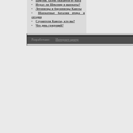
Шерлок Холмс спасается от мата
Играл ли Шекспир в шахматы?
Летописцы и борзописцы Каиссы
Шахматные баталии вчера и
сегодня
Служители Каиссы, кто вы?
Что день грядущий?
Разработано:
Интернет-центр