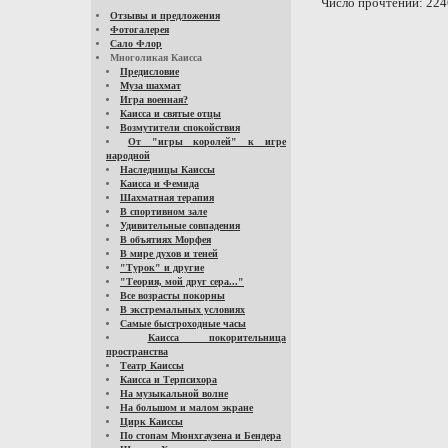
Число прочтений: 224
Отзывы и предложения
Фотогалерея
Сало Флор
Многоликая Каисса
Предисловие
Муза шахмат
Игра военная?
Каисса и святые отцы
Возмутители спокойствия
От "игры королей" к игре
народной
Наследницы Каиссы
Каисса и Фемида
Шахматная терапия
В спортивном зале
Удивительные совпадения
В объятиях Морфея
В мире духов и теней
"Турок" и другие
"Теория, мой друг сера..."
Все возрасты покорны
В экстремальных условиях
Самые быстроходные часы
Каисса покорительница
пространства
Театр Каиссы
Каисса и Терпсихора
На музыкальной волне
На большом и малом экране
Цирк Каиссы
По стопам Мюнхгаузена и Бендера