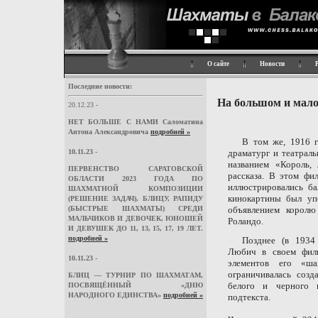
О сайте
Новости
Последние новости:
На большом и мало
20.12.23 -
НЕТ БОЛЬШЕ С НАМИ Саломатина
Антона Александровича
подробней »
В том же, 1916 г
10.11.23 -
драматург и театрал
названием «Король,
ПЕРВЕНСТВО САРАТОВСКОЙ
рассказа. В этом фи
ОБЛАСТИ 2023 ГОДА ПО
иллюстрировались б
ШАХМАТНОЙ КОМПОЗИЦИИ
кинокартины был уп
(РЕШЕНИЕ ЗАДАЧ), БЛИЦУ, РАПИДУ
(БЫСТРЫЕ ШАХМАТЫ) СРЕДИ
объявлением корол
МАЛЬЧИКОВ И ДЕВОЧЕК, ЮНОШЕЙ
Роландо.
И ДЕВУШЕК ДО 11, 13, 15, 17, 19 ЛЕТ.
подробней »
Позднее (в 1934
Любич в своем филь
10.11.23 -
элементов его «ша
ограничивалась соз
БЛИЦ — ТУРНИР ПО ШАХМАТАМ,
белого и черного ц
ПОСВЯЩЁННЫЙ «ДНЮ
НАРОДНОГО ЕДИНСТВА»
подробней »
подтекста.