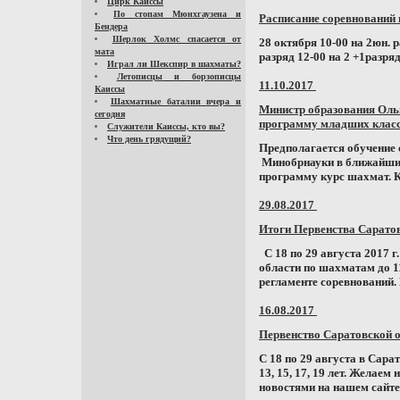
Цирк Каиссы
По стопам Мюнхгаузена и
Расписание соревнований
Бендера
Шерлок Холмс спасается от
28 октября 10-00 на 2юн. 
мата
разряд 12-00 на 2 +1разряд
Играл ли Шекспир в шахматы?
Летописцы и борзописцы
11.10.2017
Каиссы
Шахматные баталии вчера и
Министр образования Оль
сегодня
программу младших кла
Служители Каиссы, кто вы?
Что день грядущий?
Предполагается обучение с
Минобрнауки в ближайшие
программу курс шахмат. К
29.08.2017
Итоги Первенства Сарато
С 18 по 29 августа 2017 г
области по шахматам до 11,
регламенте соревнований. 
16.08.2017
Первенство Саратовской 
С 18 по 29 августа в Сара
13, 15, 17, 19 лет. Желае
новостями на нашем сайте