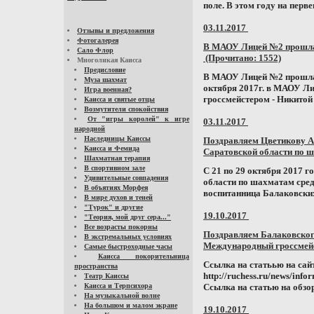
поле. В этом году на перве
03.11.2017
Отзывы и предложения
Фотогалерея
В МАОУ Лицей №2 прошла
Сало Флор
(Прочитано: 1552)
Многоликая Каисса
Предисловие
В МАОУ Лицей №2 прошла 
Муза шахмат
октября 2017г. в МАОУ Л
Игра военная?
гроссмейстером - Никитой
Каисса и святые отцы
Возмутители спокойствия
От "игры королей" к игре
03.11.2017
народной
Наследницы Каиссы
Поздравляем Цветикову А
Каисса и Фемида
Саратовской области по 
Шахматная терапия
В спортивном зале
С 21 по 29 октября 2017 
Удивительные совпадения
области по шахматам сре
В объятиях Морфея
воспитанница Балаковских
В мире духов и теней
"Турок" и другие
19.10.2017
"Теория, мой друг сера..."
Все возрасты покорны
Поздравляем Балаковског
В экстремальных условиях
Международный гроссме
Самые быстроходные часы
Каисса покорительница
Ссылка на статьью на са
пространства
http://ruchess.ru/news/in
Театр Каиссы
Каисса и Терпсихора
Ссылка на статью на обзор.p
На музыкальной волне
На большом и малом экране
19.10.2017