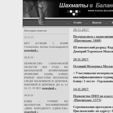
О сайте
Новости
29.11.2017
Последние новости:
Поздравляем с выполнени
20.12.23 -
(Прочитано: 1608)
НЕТ БОЛЬШЕ С НАМИ
Саломатина Антона Александровича
III юношеский разряд: К
подробней »
Дмитрий Терентьев Максим
10.11.23 -
29.11.2017
ПЕРВЕНСТВО САРАТОВСКОЙ
Осенний Мемориал Москв
ОБЛАСТИ 2023 ГОДА ПО
ШАХМАТНОЙ КОМПОЗИЦИИ
> Участниками мемориала 
(РЕШЕНИЕ ЗАДАЧ), БЛИЦУ,
квалификационном турнир
РАПИДУ (БЫСТРЫЕ ШАХМАТЫ)
блицу: 1 место - Горлыкина
СРЕДИ МАЛЬЧИКОВ И ДЕВОЧЕК,
ЮНОШЕЙ И ДЕВУШЕК ДО 11, 13,
15, 17, 19 ЛЕТ.
подробней »
14.11.2017
10.11.23 -
Первенство ПФО по класси
(Прочитано: 1575)
БЛИЦ — ТУРНИР ПО
ШАХМАТАМ, ПОСВЯЩЁННЫЙ
Соревнования проходили с
«ДНЮ НАРОДНОГО ЕДИНСТВА»
Циолковский» по адресу: 
подробней »