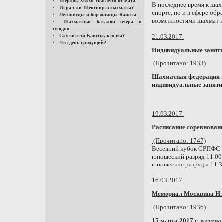
Шерлок Холмс спасается от мата
В последнее время к шах
Играл ли Шекспир в шахматы?
спорте, но и в сфере об
Летописцы и борзописцы Каиссы
возможностями шахмат ка
Шахматные баталии вчера и
сегодня
Служители Каиссы, кто вы?
21.03.2017
Что день грядущий?
Индивидуальные заняти
(Прочитано: 1933)
Шахматная федерация г
индивидуальные заняти
19.03.2017
Расписание соревнован
(Прочитано: 1747)
Весенний кубок СРПФС А
юношеский разряд 11.00 
юношеские разряды 11.30 
16.03.2017
Мемориал Москвина Н.
(Прочитано: 1936)
15 марта 2017 г. в сте