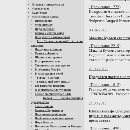
Отзывы и предложения
(Прочитано: 1773)
Фотогалерея
Поздравляем с выполнени
Сало Флор
Тимофей Никулина Софья
Многоликая Каисса
Чубриков Андрей Романо
Предисловие
Муза шахмат
Игра военная?
03.04.2017
Каисса и святые отцы
Возмутители спокойствия
Максим Кулаев стал вт
От "игры королей" к игре
народной
(Прочитано: 2219)
Наследницы Каиссы
Максим Кулаев стал вто
Каисса и Фемида
Подробно можно ознакоми
Шахматная терапия
статью:http://saratovches
В спортивном зале
Удивительные совпадения
21.03.2017
В объятиях Морфея
В мире духов и теней
Продаётся частная кол
"Турок" и другие
"Теория, мой друг сера..."
(Прочитано: 1612)
Все возрасты покорны
Распродаётся частная к
В экстремальных условиях
+79878354209 - Разумов
Самые быстроходные часы
Каисса покорительница
пространства
21.03.2017
Театр Каиссы
Каисса и Терпсихора
Шахматной федерации 
На музыкальной волне
играть в шахматы, им
На большом и малом экране
преподавать
Цирк Каиссы
По стопам Мюнхгаузена и Бендера
(Прочитано: 1490)