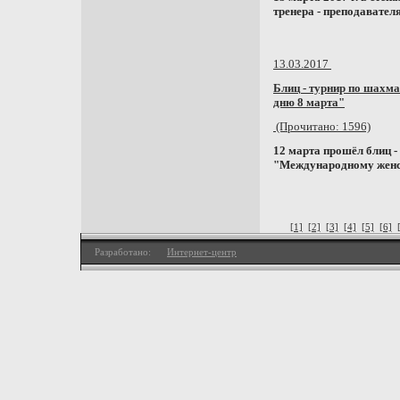
тренера - преподавате
13.03.2017
Блиц - турнир по шах
дню 8 марта"
(Прочитано: 1596)
12 марта прошёл блиц 
"Международному женс
[1]
[2]
[3]
[4]
[5]
[6]
Разработано:
Интернет-центр