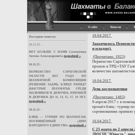
О сайте
Новости
16.04.2017
Последние новости:
Закончилось Первенство 
20.12.23 -
и младше).
НЕТ БОЛЬШЕ С НАМИ Саломатина
Антона Александровича
подробней »
(Прочитано: 1923)
Первенство Саратовской о
10.11.23 -
прошло в ТРЦ «ТАУ Гале
количество шахматистов -
ПЕРВЕНСТВО САРАТОВСКОЙ
ОБЛАСТИ 2023 ГОДА ПО
ШАХМАТНОЙ КОМПОЗИЦИИ
16.04.2017
(РЕШЕНИЕ ЗАДАЧ), БЛИЦУ, РАПИДУ
(БЫСТРЫЕ ШАХМАТЫ) СРЕДИ
День космонавтики
МАЛЬЧИКОВ И ДЕВОЧЕК, ЮНОШЕЙ
(Прочитано: 1463)
И ДЕВУШЕК ДО 11, 13, 15, 17, 19 ЛЕТ.
подробней »
9 апреля 2017 г. в по
прошёл блиц - турнир п
10.11.23 -
соревнованиях приняло у
БЛИЦ — ТУРНИР ПО ШАХМАТАМ,
16.04.2017
ПОСВЯЩЁННЫЙ «ДНЮ
НАРОДНОГО ЕДИНСТВА»
подробней »
С 25 марта по 2 апреля
ДЮСШ "Юность", проше